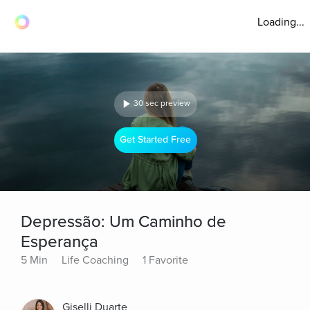
Loading...
30 sec preview
Get Started Free
Depressão: Um Caminho de
Esperança
5 Min
Life Coaching
1 Favorite
Giselli Duarte