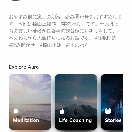
おやすみ前に癒しの朗読、読み聞かせをおすすめしま
す。今回は楠山正雄作「1本のわら」です。一人ぼっ
ちの貧しい若者が長谷寺の観音様にお祈りをして、1
本のわらから大金持ちになるお話です。 #睡眠朗読　
#読み聞かせ　#楠山正雄　#1本のわら
Explore Aura
Meditation
Life Coaching
Stories