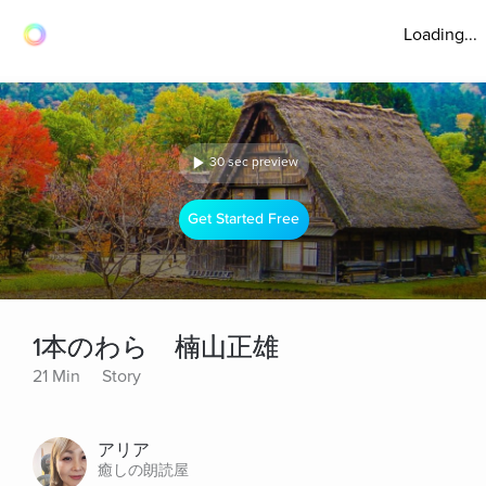
Loading...
30 sec preview
Get Started Free
1本のわら 楠山正雄
21 Min
Story
アリア
癒しの朗読屋