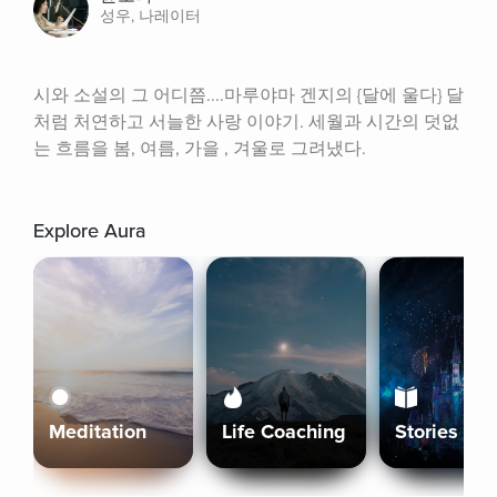
성우, 나레이터
시와 소설의 그 어디쯤....마루야마 겐지의 {달에 울다} 달
처럼 처연하고 서늘한 사랑 이야기. 세월과 시간의 덧없
는 흐름을 봄, 여름, 가을 , 겨울로 그려냈다.
Explore Aura
Meditation
Life Coaching
Stories