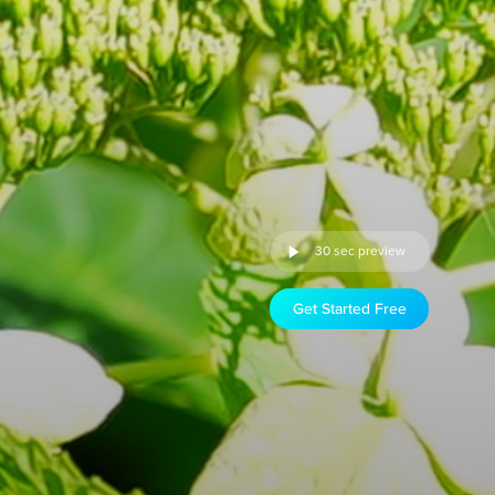
30 sec preview
Get Started Free