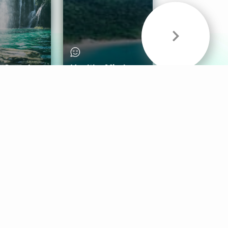
& Sounds
Healthy Mind
Follow Us