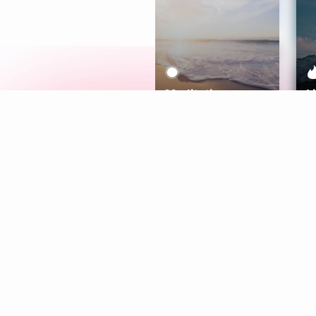
Meditation
L
Aura
Explore