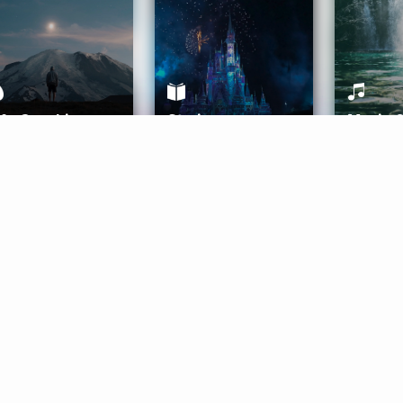
ife Coaching
Stories
Music 
More
Get Started
Gift Aura
Get Started