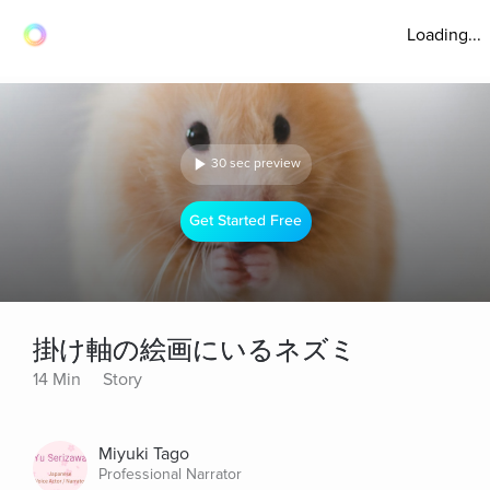
Loading...
30 sec preview
Get Started Free
掛け軸の絵画にいるネズミ
14 Min
Story
Miyuki Tago
Professional Narrator