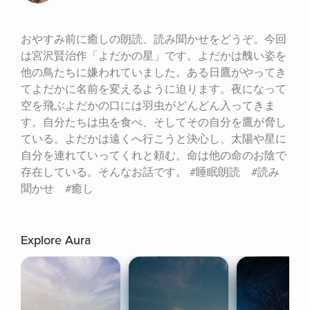
おやすみ前に癒しの朗読、読み聞かせをどうぞ。今回
は宮沢賢治作「よだかの星」です。よだかは醜い姿を
他の鳥たちに嫌われていました。ある日鷹がやってき
てよだかに名前を変えるように迫ります。夜になって
空を飛ぶよだかの口には羽虫がどんどん入ってきま
す。自分たちは虫を食べ、そしてその自分を鷹が脅し
ている。よだかは遠くへ行こうと決心し、太陽や星に
自分を連れていってくれと頼む。命は他の命のお陰で
存在している。そんなお話です。 #睡眠朗読　#読み
聞かせ　#癒し
Explore Aura