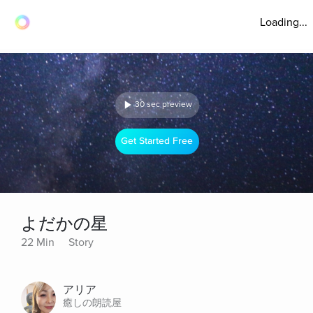
Loading...
30 sec preview
Get Started Free
よだかの星
22 Min
Story
アリア
癒しの朗読屋