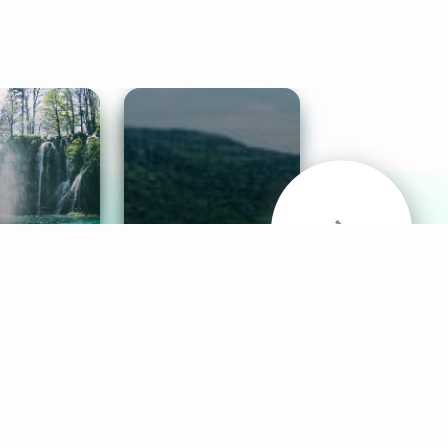
& Sounds
Healthy Mind