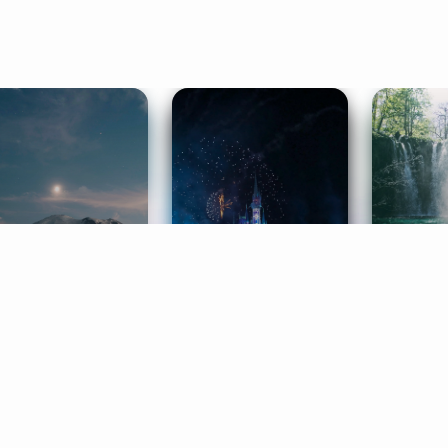
ife Coaching
Stories
Music 