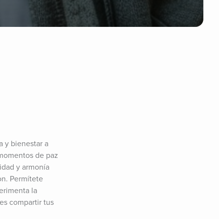
y bienestar a 
 momentos de paz 
idad y armonía 
n. Permítete 
erimenta la 
s compartir tus 