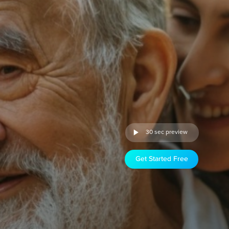
30 sec preview
Get Started Free