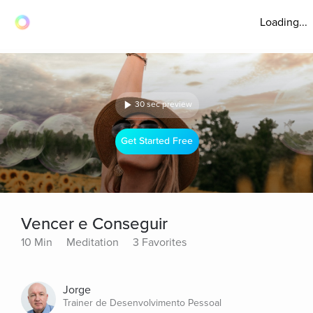
Loading...
30 sec preview
Get Started Free
Vencer e Conseguir
10 Min
Meditation
3 Favorites
Jorge
Trainer de Desenvolvimento Pessoal