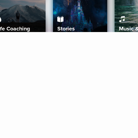
ife Coaching
Stories
Music 
More
Get Started
Gift Aura
Get Started
Redeem Gift Code
Gift Card Terms
Download IOS