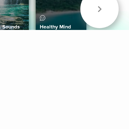
& Sounds
Healthy Mind
Follow Us
 App