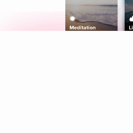
Meditation
L
Aura
Explore
Coaches
Tracks