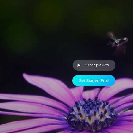
30 sec preview
Get Started Free