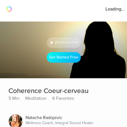
Loading...
30 sec preview
Get Started Free
Coherence Coeur-cerveau
5 Min
Meditation
6 Favorites
Natacha Radojevic
Wellness Coach, Integral Sound Healer