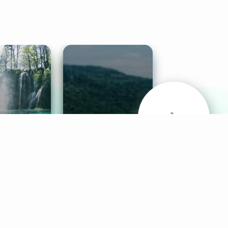
& Sounds
Healthy Mind