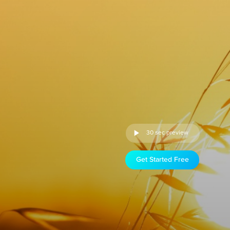
30 sec preview
Get Started Free