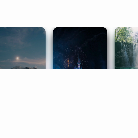
ife Coaching
Stories
Music 