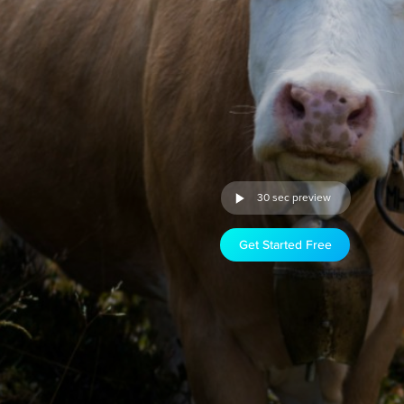
30 sec preview
Get Started Free