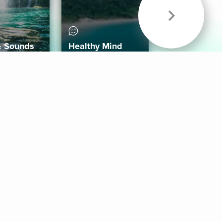
& Sounds
Healthy Mind
Follow Us
 App