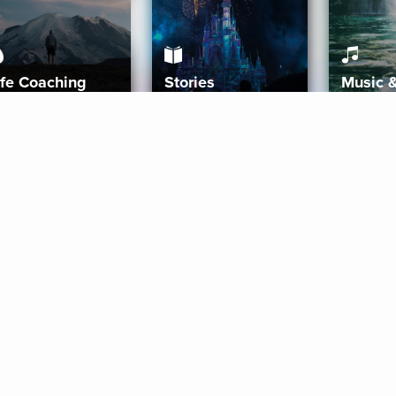
ife Coaching
Stories
Music 
More
Get Started
Gift Aura
Get Started
Redeem Gift Code
Gift Card Terms
Download IOS