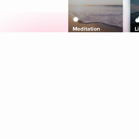
Meditation
L
Aura
Explore
Coaches
Tracks