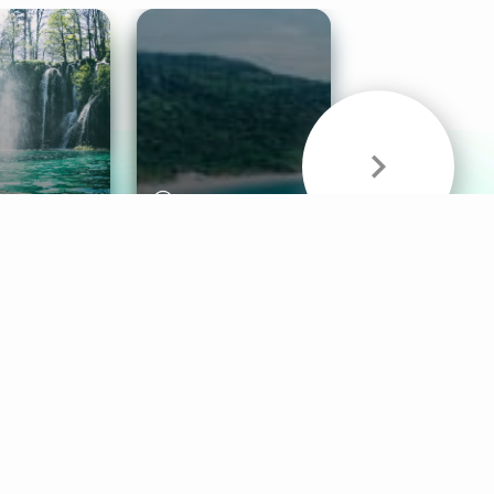
& Sounds
Healthy Mind