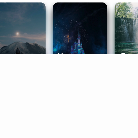
ife Coaching
Stories
Music 