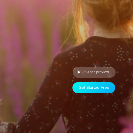
30 sec preview
Get Started Free