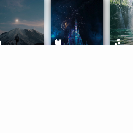
ife Coaching
Stories
Music 
More
Get Started