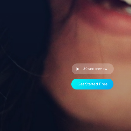
30 sec preview
Get Started Free