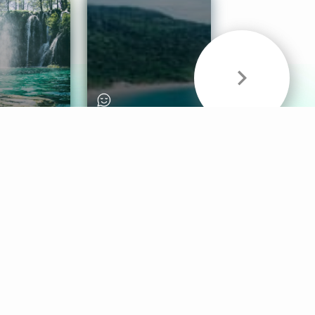
& Sounds
Healthy Mind
Follow Us