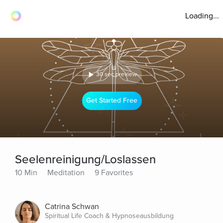
Loading...
30 sec preview
Get Started Free
Seelenreinigung/Loslassen
10 Min
Meditation
9 Favorites
Catrina Schwan
Spiritual Life Coach & Hypnoseausbildung