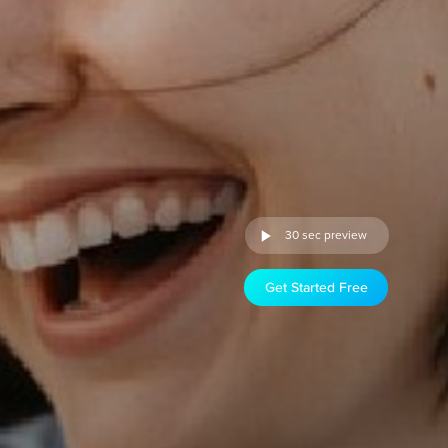
30 sec preview
Get Started Free