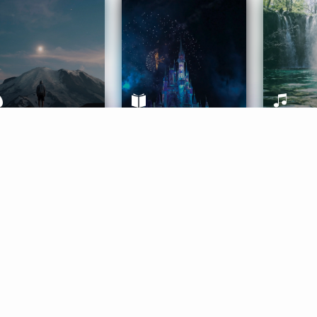
ife Coaching
Stories
Music 
More
Get Started