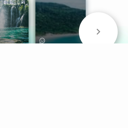
& Sounds
Healthy Mind
Follow Us