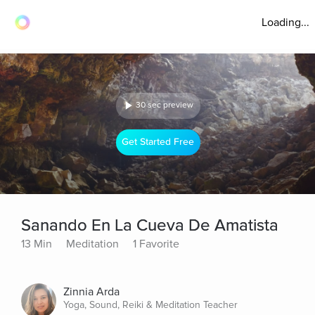
Loading...
30 sec preview
Get Started Free
Sanando En La Cueva De Amatista
13 Min
Meditation
1 Favorite
Zinnia Arda
Yoga, Sound, Reiki & Meditation Teacher