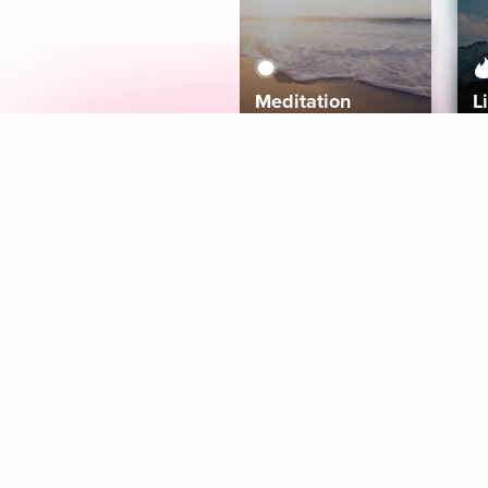
Meditation
L
Aura
Explore
Coaches
Tracks