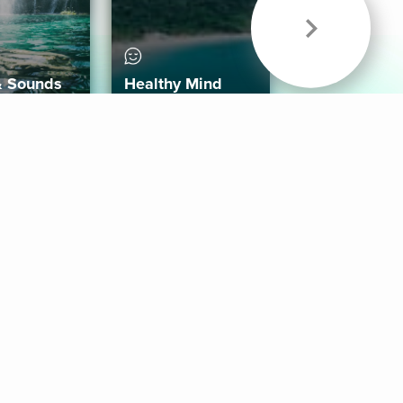
& Sounds
Healthy Mind
Follow Us
 App