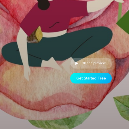
30 sec preview
Get Started Free