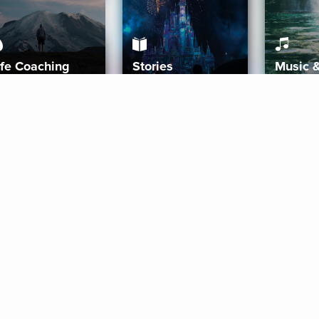
ife Coaching
Stories
Music 
More
Get Started
Gift Aura
Get Started
Redeem Gift Code
Gift Card Terms
Download IOS