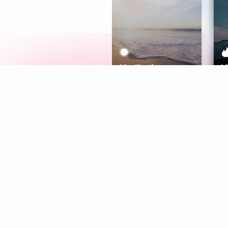
Meditation
L
Aura
Explore