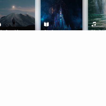
ife Coaching
Stories
Music 
More
Get Started
Gift Aura
Get Started