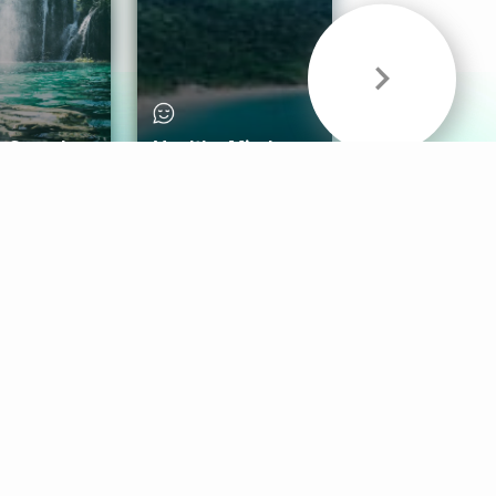
& Sounds
Healthy Mind
Follow Us