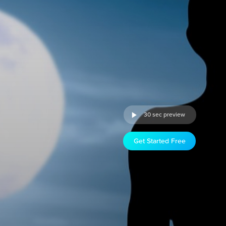
30 sec preview
Get Started Free