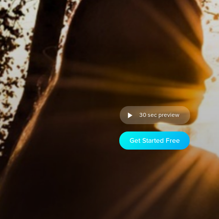
30 sec preview
Get Started Free