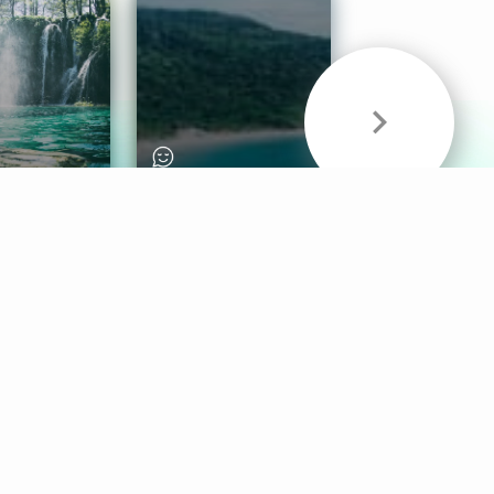
& Sounds
Healthy Mind
Follow Us