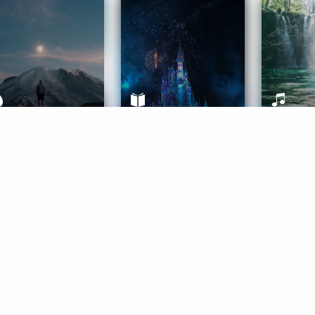
ife Coaching
Stories
Music 
More
Get Started