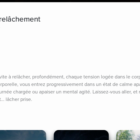
 relâchement
e
te à relâcher, profondément, chaque tension logée dans le corps e
orporelle, vous entrez progressivement dans un état de calme apai
née chargée ou apaiser un mental agité. Laissez-vous aller, et r
… lâcher prise.