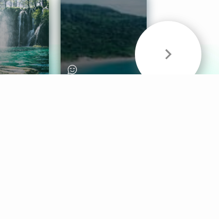
& Sounds
Healthy Mind
Follow Us