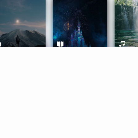
ife Coaching
Stories
Music 
More
Get Started