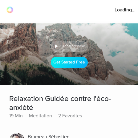
Loading...
30 sec preview
Get Started Free
Relaxation Guidée contre l'éco-
anxiété
19 Min
Meditation
2 Favorites
Brumeau Sébastien