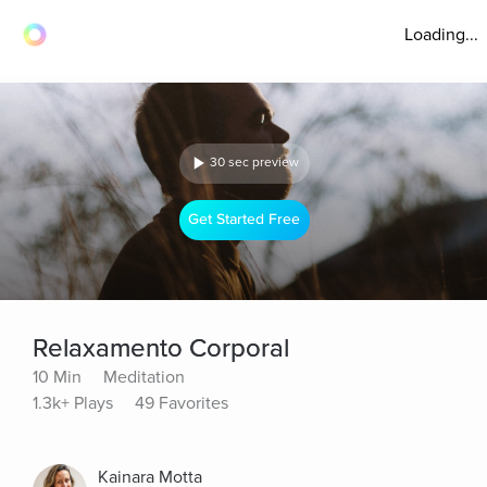
Loading...
30 sec preview
Get Started Free
Relaxamento Corporal
10 Min
Meditation
1.3k+ Plays
49 Favorites
Kainara Motta