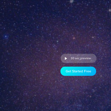
30 sec preview
Get Started Free