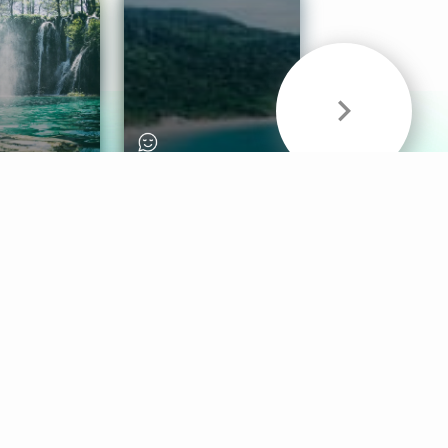
& Sounds
Healthy Mind
Follow Us