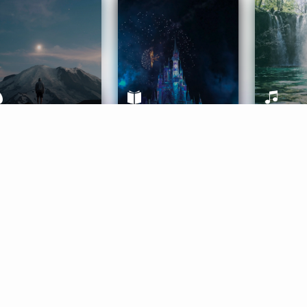
ife Coaching
Stories
Music 
More
Get Started