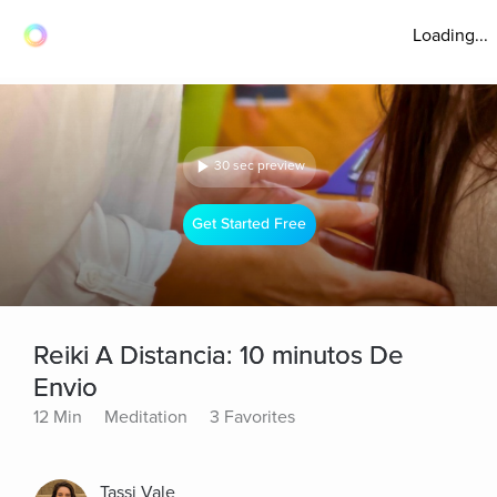
Loading...
30 sec preview
Get Started Free
Reiki A Distancia: 10 minutos De
Envio
12 Min
Meditation
3 Favorites
Tassi Vale