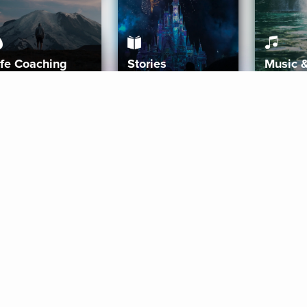
ife Coaching
Stories
Music 
More
Get Started
Gift Aura
Get Started
Redeem Gift Code
Gift Card Terms
Download IOS