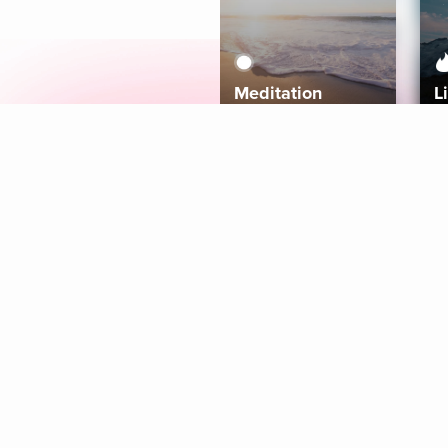
Meditation
L
Aura
Explore
Coaches
Tracks