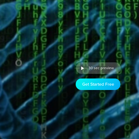
30 sec preview
Get Started Free