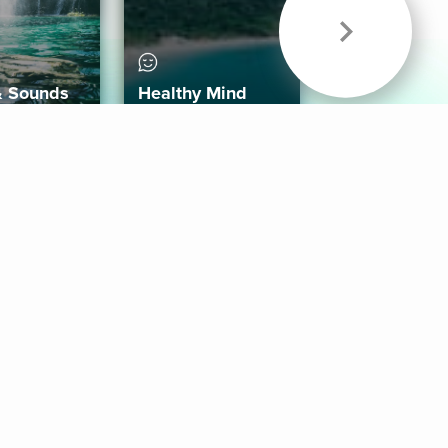
& Sounds
Healthy Mind
Follow Us
 App