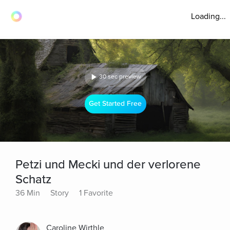
Loading...
30 sec preview
Get Started Free
Petzi und Mecki und der verlorene
Schatz
36 Min
Story
1 Favorite
Caroline Wirthle