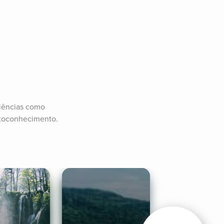
iências como 
utoconhecimento.