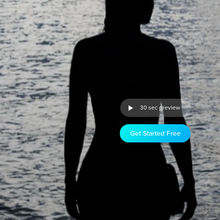
30 sec preview
Get Started Free