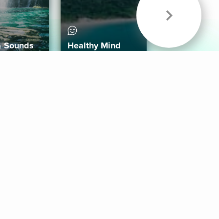
& Sounds
Healthy Mind
Follow Us
 App