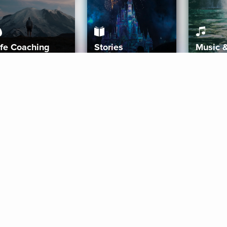
ife Coaching
Stories
Music 
More
Get Started
Gift Aura
Get Started
Redeem Gift Code
Gift Card Terms
Download IOS