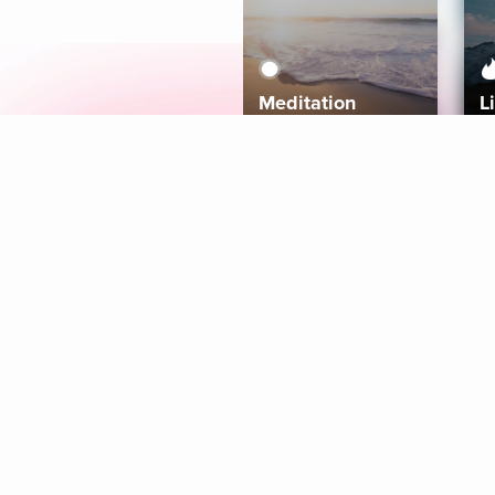
Meditation
L
Aura
Explore
Coaches
Tracks