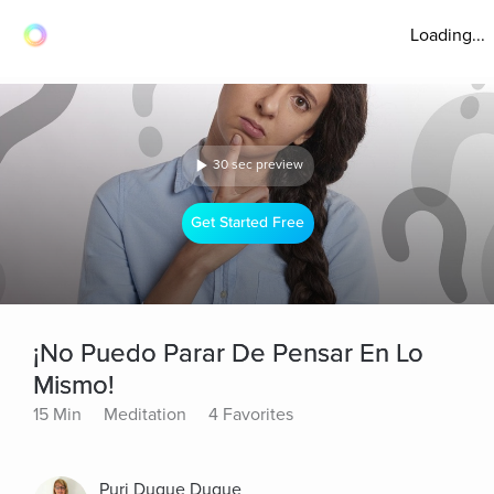
Loading...
30 sec preview
Get Started Free
¡No Puedo Parar De Pensar En Lo
Mismo!
15 Min
Meditation
4 Favorites
Puri Duque Duque