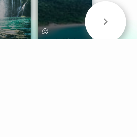
& Sounds
Healthy Mind
Follow Us