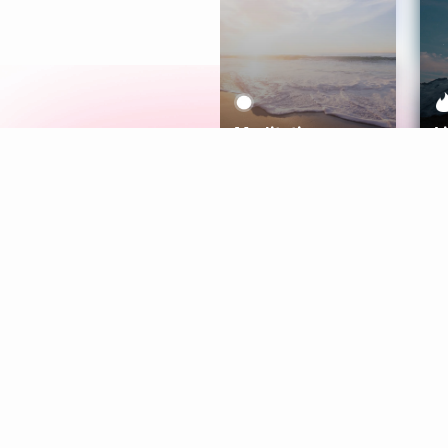
Meditation
L
Aura
Explore