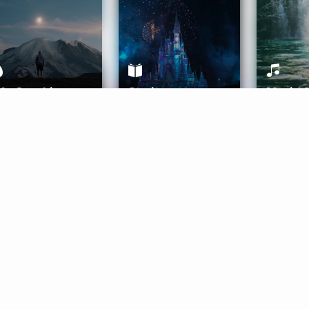
ife Coaching
Stories
Music 
More
Get Started
Gift Aura
Get Started