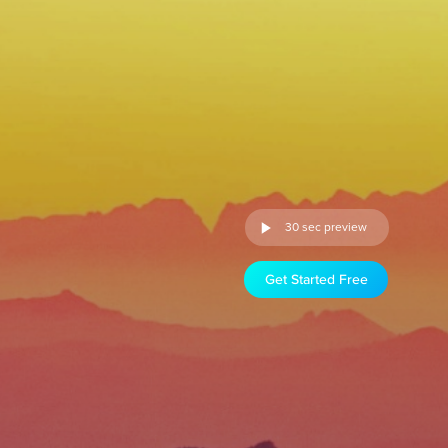
30 sec preview
Get Started Free