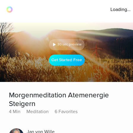
Loading...
30 sec preview
Get Started Free
Morgenmeditation Atemenergie
Steigern
4 Min
Meditation
6 Favorites
Jan von Wille