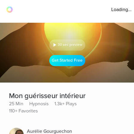
Loading...
30 sec preview
Get Started Free
Mon guérisseur intérieur
25 Min
Hypnosis
1.3k+ Plays
110+ Favorites
Aurélie Gourguechon