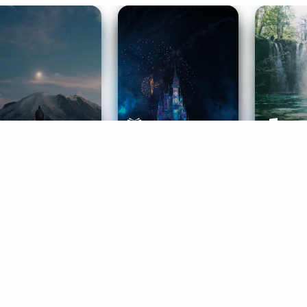
ife Coaching
Stories
Music 