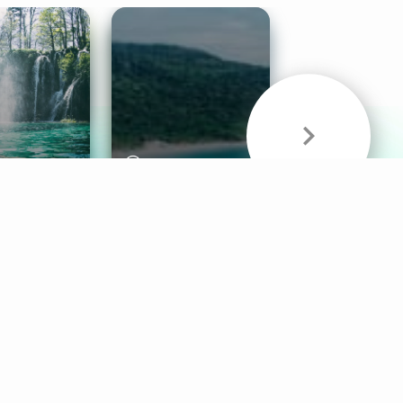
& Sounds
Healthy Mind