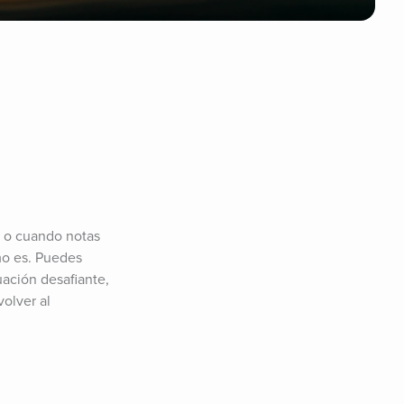
 o cuando notas 
o es. Puedes 
ación desafiante, 
olver al 