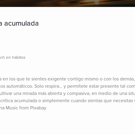
ica acumulada
ch en hábitos
a en los que te sientes exigente contigo mismo o con los demás,
os automáticos. Solo respira… y permítete estar presente tal com
cultivar una mirada más abierta y compasiva, en medio de una situ
tocrítica acumulada o simplemente cuando sientas que necesitas v
na Music from Pixabay