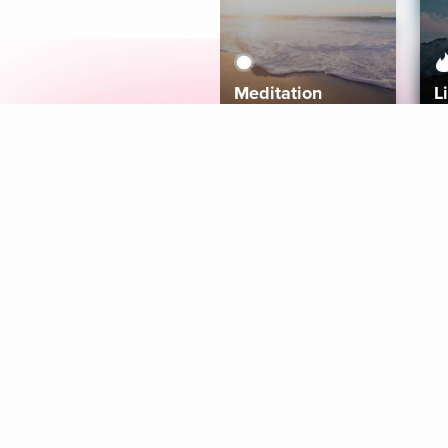
Meditation
L
Aura
Explore
Coaches
Tracks