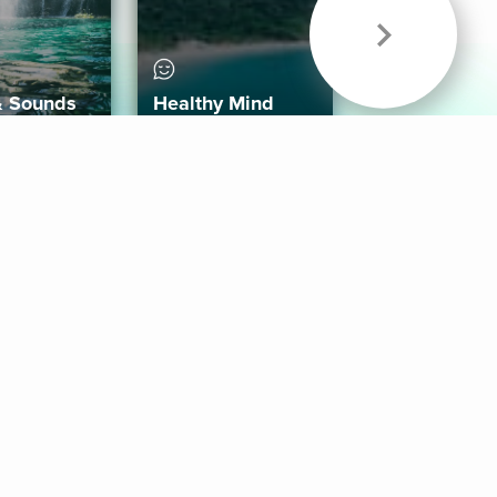
& Sounds
Healthy Mind
Follow Us
 App