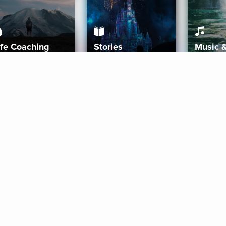
ife Coaching
Stories
Music 
More
Get Started
Gift Aura
Get Started
Redeem Gift Code
Gift Card Terms
Download IOS