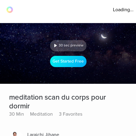
Loading...
30 sec preview
Get Started Free
meditation scan du corps pour
dormir
30 Min
Meditation
3 Favorites
Laraichi Jihane