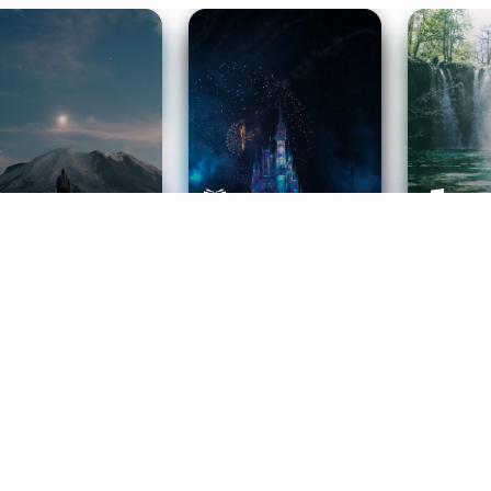
ife Coaching
Stories
Music 