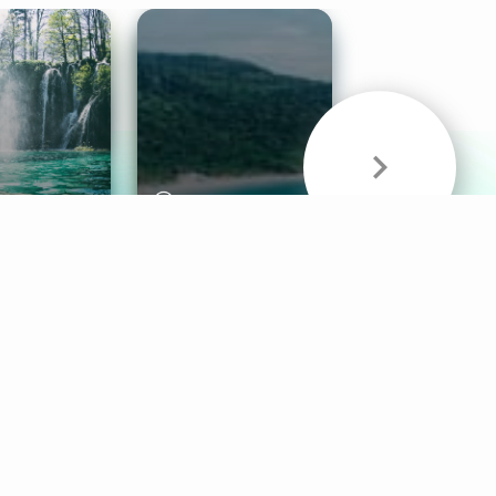
& Sounds
Healthy Mind