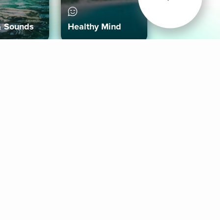
& Sounds
Healthy Mind
Follow Us
 App
roid App