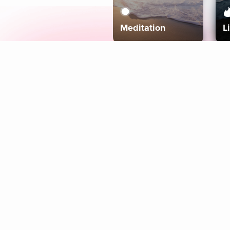
Meditation
L
Aura
Explore
Coaches
Tracks
Topics