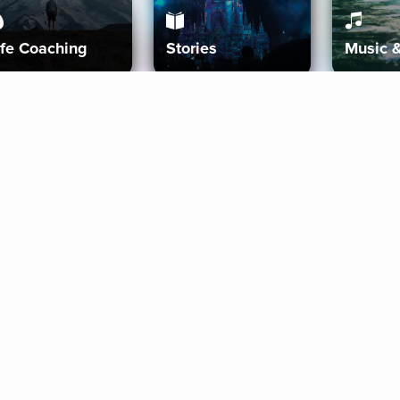
ife Coaching
Stories
Music 
More
Get Started
Gift Aura
Get Started
Redeem Gift Code
Gift Card Terms
Download IOS
Privacy Policy
Download And