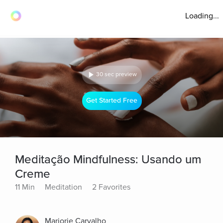
Loading...
30 sec preview
Get Started Free
Meditação Mindfulness: Usando um
Creme
11 Min
Meditation
2 Favorites
Marjorie Carvalho