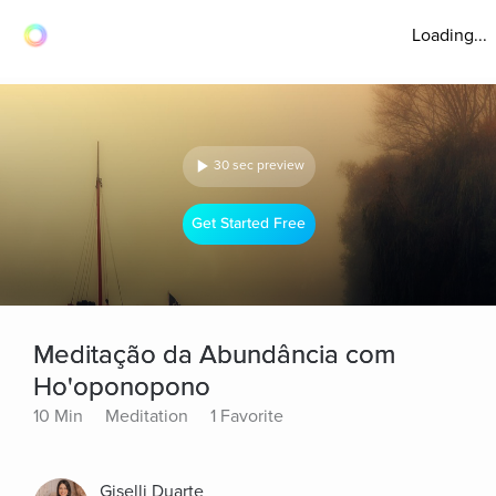
Loading...
30 sec preview
Get Started Free
Meditação da Abundância com
Ho'oponopono
10 Min
Meditation
1 Favorite
Giselli Duarte