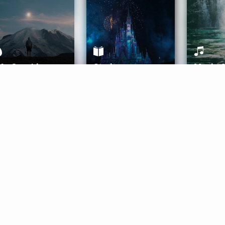
ife Coaching
Stories
Music 
More
Get Started
Gift Aura
Get Started