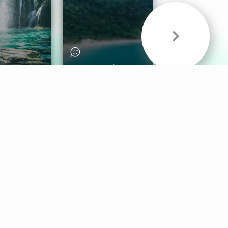
& Sounds
Healthy Mind
Follow Us