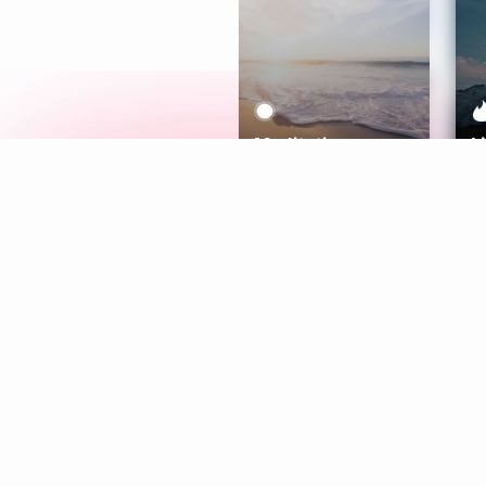
Meditation
L
Aura
Explore