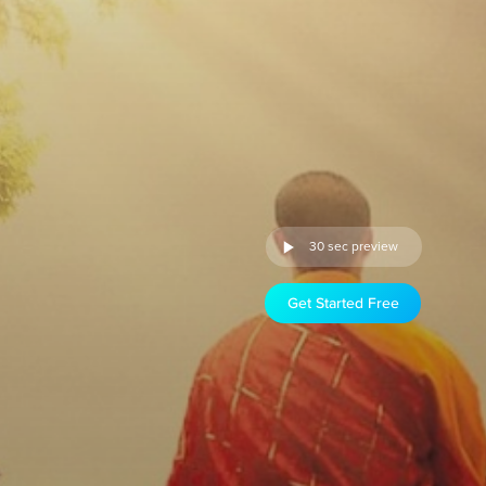
30 sec preview
Get Started Free