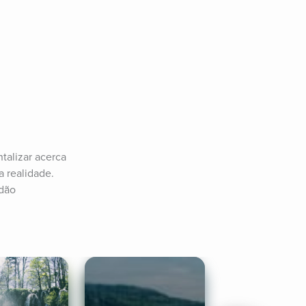
alizar acerca 
 realidade. 
idão