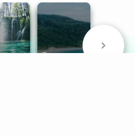
& Sounds
Healthy Mind