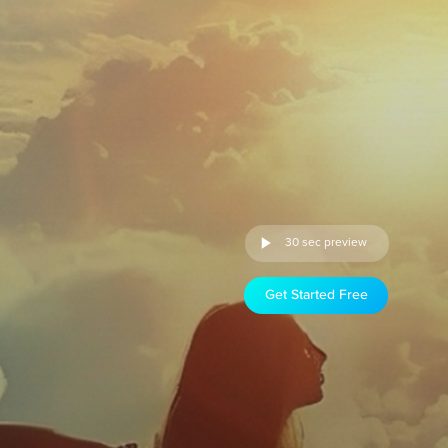
30 sec preview
Get Started Free