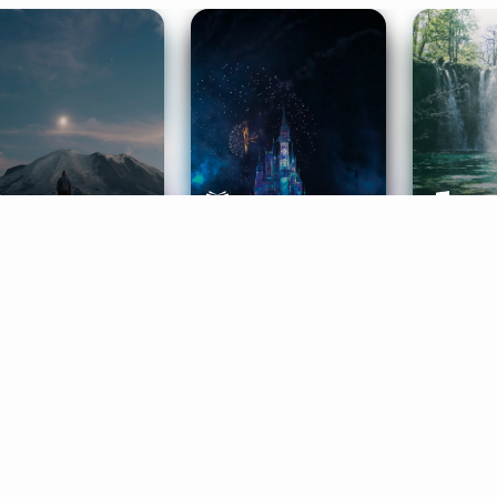
ife Coaching
Stories
Music 