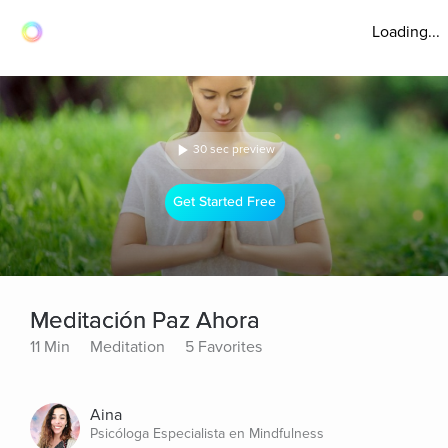
Loading...
30 sec preview
Get Started Free
Meditación Paz Ahora
11 Min
Meditation
5 Favorites
Aina
Psicóloga Especialista en Mindfulness