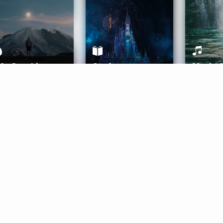
ife Coaching
Stories
Music 
More
Get Started
Gift Aura
Get Started