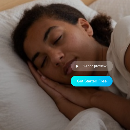
30 sec preview
Get Started Free