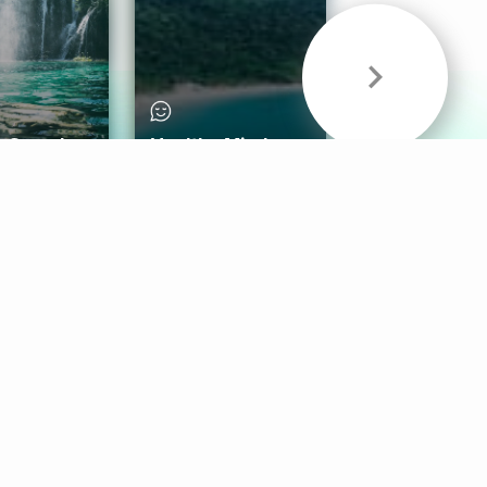
& Sounds
Healthy Mind
Follow Us