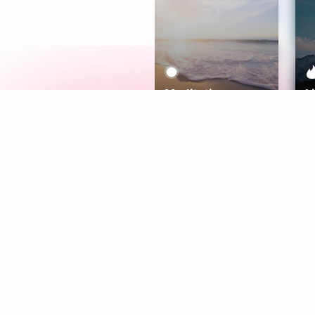
Meditation
L
Aura
Explore