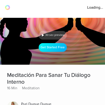
Loading...
30 sec preview
Get Started Free
Meditación Para Sanar Tu Diálogo
Interno
16 Min
Meditation
Puri Duque Duque