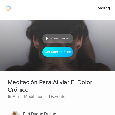
Loading...
30 sec preview
Get Started Free
Meditación Para Aliviar El Dolor
Crónico
19 Min
Meditation
1 Favorite
Puri Duque Duque