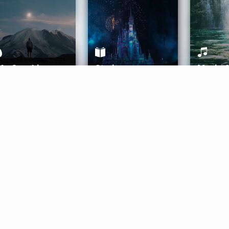
ife Coaching
Stories
Music 
More
Get Started
Gift Aura
Get Started