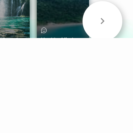
& Sounds
Healthy Mind
Follow Us