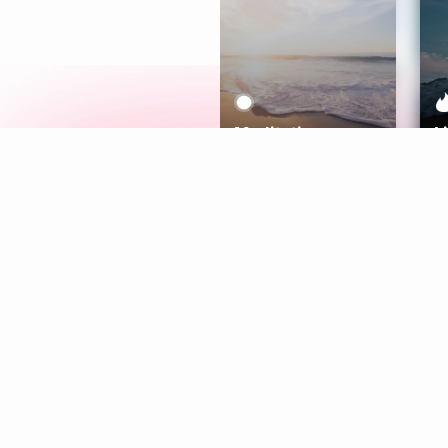
Meditation
L
Aura
Explore