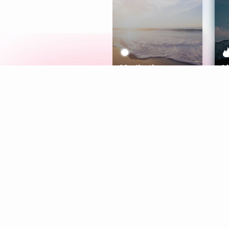
Meditation
L
Aura
Explore