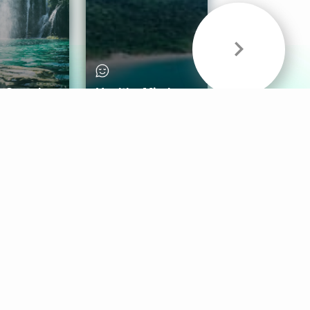
& Sounds
Healthy Mind
Follow Us