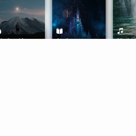
ife Coaching
Stories
Music 
More
Get Started
Gift Aura
Get Started