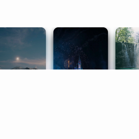
ife Coaching
Stories
Music 