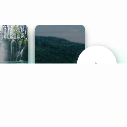
& Sounds
Healthy Mind