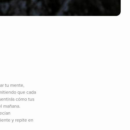
r tu mente, 
rmitiendo que cada 
entirás cómo tus 
el mañana. 
ecían 
ente y repite en 