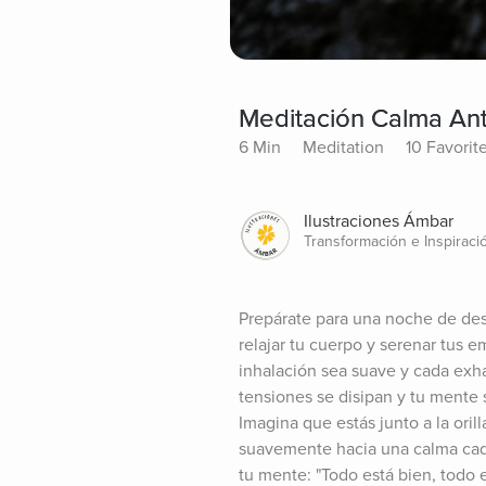
Meditación Calma An
6 Min
Meditation
10 Favorit
Ilustraciones Ámbar
Transformación e Inspiraci
Prepárate para una noche de des
relajar tu cuerpo y serenar tus e
inhalación sea suave y cada exha
tensiones se disipan y tu mente s
Imagina que estás junto a la orill
suavemente hacia una calma cada
tu mente: "Todo está bien, todo 