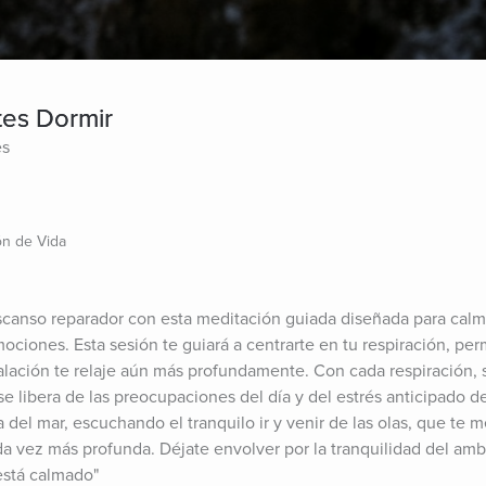
tes Dormir
es
ón de Vida
canso reparador con esta meditación guiada diseñada para calma
mociones. Esta sesión te guiará a centrarte en tu respiración, pe
lación te relaje aún más profundamente. Con cada respiración, s
e libera de las preocupaciones del día y del estrés anticipado d
a del mar, escuchando el tranquilo ir y venir de las olas, que te m
 vez más profunda. Déjate envolver por la tranquilidad del ambi
está calmado"