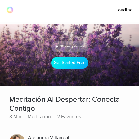
Loading...
30 sec preview
Get Started Free
Meditación Al Despertar: Conecta
Contigo
8 Min
Meditation
2 Favorites
Alejandra Villarreal