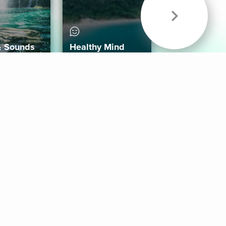
& Sounds
Healthy Mind
Follow Us
 App