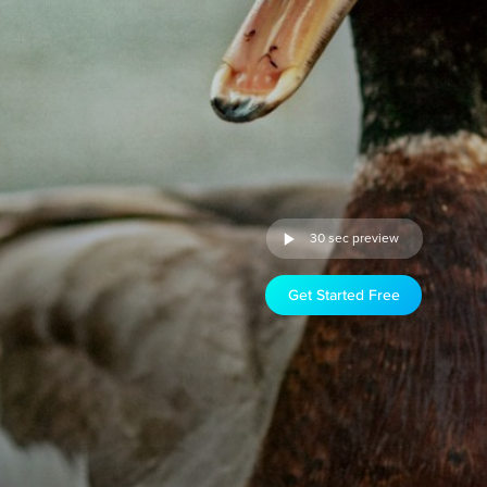
30 sec preview
Get Started Free