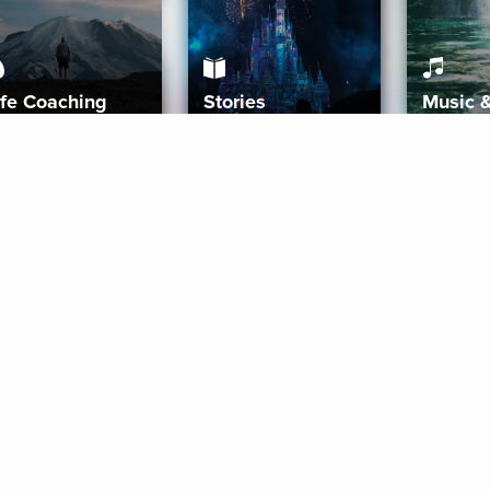
ife Coaching
Stories
Music 
More
Get Started
Gift Aura
Get Started
Redeem Gift Code
Gift Card Terms
Download IOS