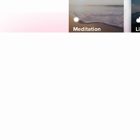
Meditation
L
Aura
Explore
Coaches
Tracks